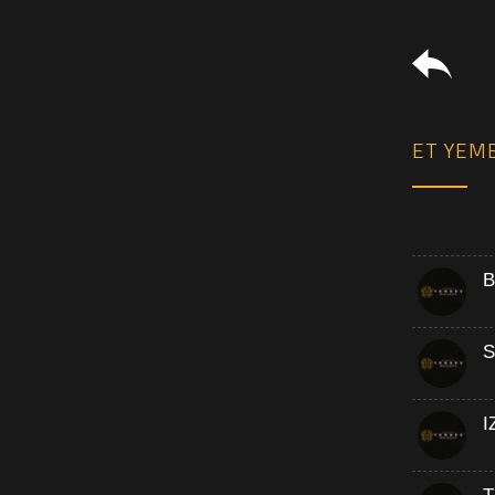
ET YEM
B
S
I