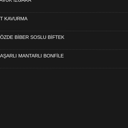
AVUK IZGARA
T KAVURMA
ÖZDE BİBER SOSLU BİFTEK
AŞARLI MANTARLI BONFİLE