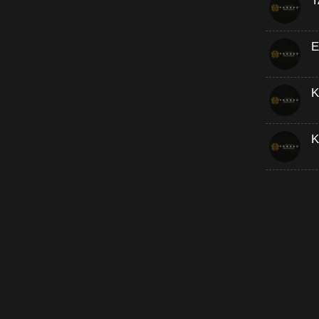
T
E
K
K